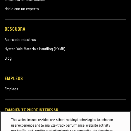
Hable con un experto
DESCUBRA
Acerca de nosotros
Hyster-Yale Materials Handling (HYMH)
Blog
EMPLEOS
Empleos
TAMBIÉN TE PUEDE INTERESAR
This website uses cookies and other tracking technologies to enhance
Manipulador de contenedores vacíos para 6/9 Alturas
user experience and to analyze/track performance, website activity
and traffic, and identify marketing leads on our website. We also share