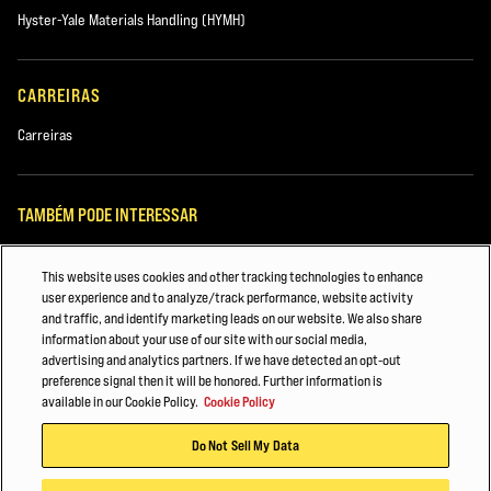
Hyster-Yale Materials Handling (HYMH)
E3.2XN2-
3200kg
500mm
8510mm
933
CARREIRAS
Carreiras
E3.2XN2-
3200kg
500mm
8510mm
1015
TAMBÉM PODE INTERESSAR
Gerenciamento de frota Hyster
This website uses cookies and other tracking technologies to enhance
E3.5XN2-
3500kg
500mm
8510mm
user experience and to analyze/track performance, website activity
Motivos para Escolher Hyster: Descubra Agora
1015
and traffic, and identify marketing leads on our website. We also share
information about your use of our site with our social media,
MANUTENÇÃO DA EMPILHADEIRA HYSTER®
advertising and analytics partners. If we have detected an opt-out
preference signal then it will be honored. Further information is
© 2026 Hyster-Yale Materials Handling, Inc., todos os direitos reservados.
available in our Cookie Policy.
Cookie Policy
Do Not Sell My Data
Política de privacidade
Termos de utilização
Código de Conduta Para Parceiros Comerciais
Política de Cookies