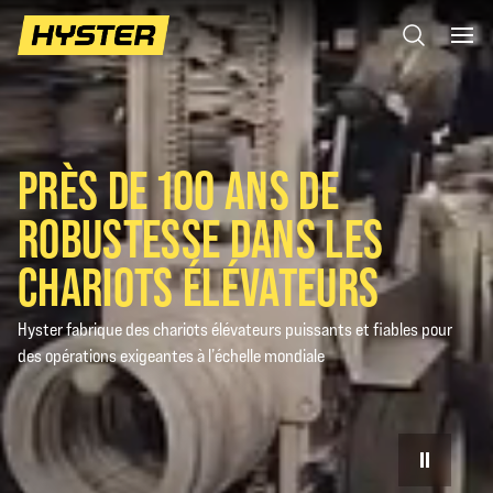
PRÈS DE 100 ANS DE
ROBUSTESSE DANS LES
CHARIOTS ÉLÉVATEURS
Hyster fabrique des chariots élévateurs puissants et fiables pour
des opérations exigeantes à l’échelle mondiale