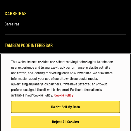
CARREIRAS
Carreiras
TAMBÉM PODE INTERESSAR
Gerenciamento de frota Hyster
This website uses cookies and other tracking technologies to enhance
user experience and to analyze/track performance, website activity
Motivos para Escolher Hyster: Descubra Agora
and traffic, and identify marketing leads on our website. We also share
information about your use of our site with our social media,
MANUTENÇÃO DA EMPILHADEIRA HYSTER®
advertising and analytics partners. If we have detected an opt-out
preference signal then it will be honored. Further information is
© 2026 Hyster-Yale Materials Handling, Inc., todos os direitos reservados.
available in our Cookie Policy.
Cookie Policy
Do Not Sell My Data
Política de privacidade
Termos de utilização
Código de Conduta Para Parceiros Comerciais
Política de Cookies
Reject All Cookies