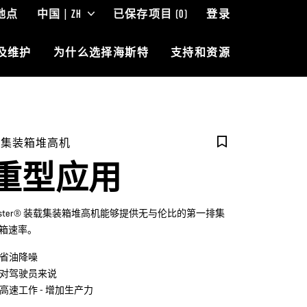
地点
中国 | ZH
已保存项目
(0)
登录
及维护
为什么选择海斯特
支持和资源
空集装箱堆高机
重型应用
yster® 装载集装箱堆高机能够提供无与伦比的第一排集
箱速率。
省油降噪
对驾驶员来说
高速工作 - 增加生产力