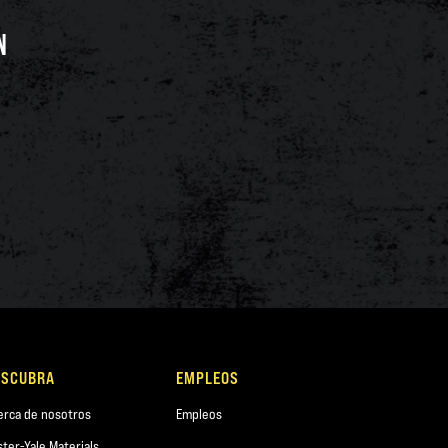
N
ESCUBRA
EMPLEOS
erca de nosotros
Empleos
ster-Yale Materials