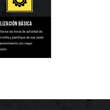
ILIZACIÓN BÁSICA
torice las horas de actividad de
arretilla y planifique de ese modo
mantenimiento con mayor
isión.