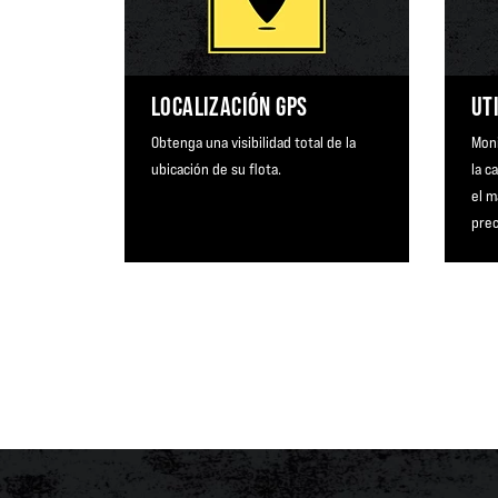
LOCALIZACIÓN GPS
UT
Obtenga una visibilidad total de la
Moni
ubicación de su flota.
la c
el 
prec