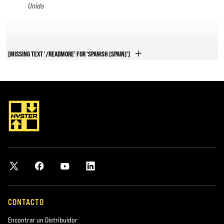
Unido
“Nuestra decisión de elegir a Hyster como
[MISSING TEXT '/READMORE' FOR 'SPANISH (SPAIN)']
suministrador preferido ha demostrado ser
correcta ya que Hyster ha constatado que
pueden responder eficazmente a los variados
requisitos de nuestras instalaciones por toda
Europa.”
-Bertrand Paulet, Smurfit Kappa Group
"Siempre hemos comprado tractores y
remolques, pero la carretilla elevadora ha sido
una constante a lo largo de los dos últimos
años."
CONTACTO
-Mike Palmer - Vicepresidente de Fleet Services, Richmond,
Encontrar un Distribuidor