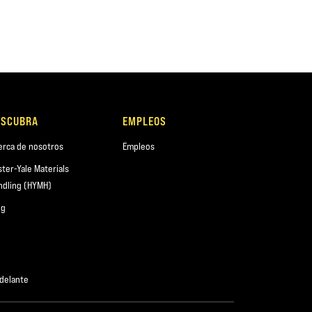
ESCUBRA
EMPLEOS
erca de nosotros
Empleos
ster-Yale Materials
ndling (HYMH)
og
adelante