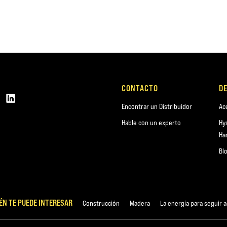
CONTACTO
D
Encontrar un Distribuidor
Ac
Hable con un experto
Hy
Ha
Bl
ÉN TE PUEDE INTERESAR
Construcción
Madera
La energía para seguir 