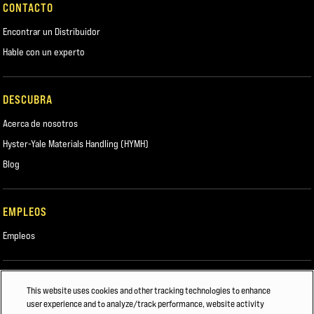
CONTACTO
Encontrar un Distribuidor
Hable con un experto
DESCUBRA
Acerca de nosotros
Hyster-Yale Materials Handling (HYMH)
Blog
EMPLEOS
Empleos
TAMBIÉN TE PUEDE INTERESAR
This website uses cookies and other tracking technologies to enhance
user experience and to analyze/track performance, website activity
Construcción