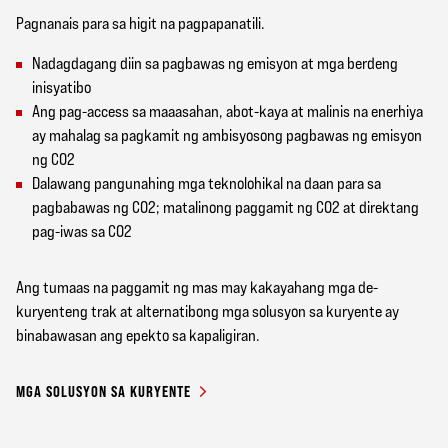
Pagnanais para sa higit na pagpapanatili.
Nadagdagang diin sa pagbawas ng emisyon at mga berdeng
inisyatibo
Ang pag-access sa maaasahan, abot-kaya at malinis na enerhiya
ay mahalag sa pagkamit ng ambisyosong pagbawas ng emisyon
ng CO2
Dalawang pangunahing mga teknolohikal na daan para sa
pagbabawas ng CO2; matalinong paggamit ng CO2 at direktang
pag-iwas sa CO2
Ang tumaas na paggamit ng mas may kakayahang mga de-
kuryenteng trak at alternatibong mga solusyon sa kuryente ay
binabawasan ang epekto sa kapaligiran.
MGA SOLUSYON SA KURYENTE