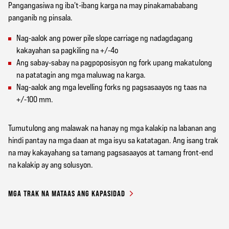
Pangangasiwa ng iba't-ibang karga na may pinakamababang
panganib ng pinsala.
Nag-aalok ang power pile slope carriage ng nadagdagang
kakayahan sa pagkiling na +/-4o
Ang sabay-sabay na pagpoposisyon ng fork upang makatulong
na patatagin ang mga maluwag na karga.
Nag-aalok ang mga levelling forks ng pagsasaayos ng taas na
+/-100 mm.
Tumutulong ang malawak na hanay ng mga kalakip na labanan ang
hindi pantay na mga daan at mga isyu sa katatagan. Ang isang trak
na may kakayahang sa tamang pagsasaayos at tamang front-end
na kalakip ay ang solusyon.
MGA TRAK NA MATAAS ANG KAPASIDAD