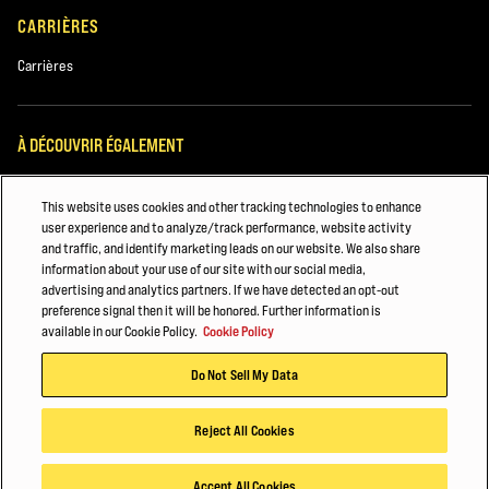
CARRIÈRES
Carrières
À DÉCOUVRIR ÉGALEMENT
ENTRETENIR VOTRE CHARIOT ÉLÉVATEUR HYSTER®
This website uses cookies and other tracking technologies to enhance
user experience and to analyze/track performance, website activity
Zoom sur les grands comptes
and traffic, and identify marketing leads on our website. We also share
information about your use of our site with our social media,
Automobile
advertising and analytics partners. If we have detected an opt-out
preference signal then it will be honored. Further information is
©2026 Hyster-Yale Materials Handling, Inc., tous droits réservés.
available in our Cookie Policy.
Cookie Policy
Do Not Sell My Data
Politique de confidentialité
Conditions d'utilisation
Politique en matière de cookies
Reject All Cookies
Accept All Cookies