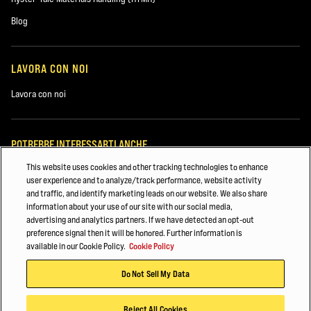
Usato
Blog
Noleggio
LAVORA CON NOI
Lavora con noi
POTREBBE INTERESSARTI ANCHE
This website uses cookies and other tracking technologies to enhance
Attrezzature per porti, terminal e intermodali
user experience and to analyze/track performance, website activity
and traffic, and identify marketing leads on our website. We also share
Logistica
information about your use of our site with our social media,
Commenti
advertising and analytics partners. If we have detected an opt-out
Ricambi per carrelli elevatori
preference signal then it will be honored. Further information is
available in our Cookie Policy.
Cookie Policy
© 2026 Hyster-Yale Materials Handling, Inc., tutti i diritti riservati.
Do Not Sell My Data
Politica sulla privacy
Termini di utilizzo
Politica dei cookie
Hyster e i suoi concessionari desidererebbero contattarti in merito ai
Reject All Cookies