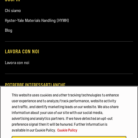
Chi siamo
Hyster-Yale Materials Handling (HYMH)
Blog
LAVORA CON NOI
Lavora con noi
POTREBBE INTERESSARTI ANCHE
This website uses cookies and other tracking technologies to enhance
POTENTI. AFFIDABILI. GLOBALI.
user experience and to analyze/track performance, website activity
and traffic, and identify marketing leads on our website. We also share
Lugio 2023
information about your use of our site with our social media,
advertising and analytics partners. If we have detected an opt-out
Novembre 2021
preference signal then it will be honored. Further information is
available in our Cookie Policy.
Cookie Policy
© 2026 Hyster-Yale Materials Handling, Inc., tutti i diritti riservati.