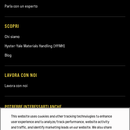
Parla con un esperto
SCOPRI
Chi siamo
Hyster-Yale Materials Handling (HYMH)
Blog
LAVORA CON NOI
Lavora con noi
POTREBBE INTERESSARTI ANCHE
This website uses cookies and other tracking technologies to enhance
CARRELLI ELEVATORI CON MOTORE A COMBUSTIONE INTERNA
user experience and to analyze/track performance, website activity
and traffic, and identify marketing leads on our website. We also share
Carrello elevatore con motore a combustione...