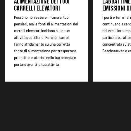
ALIMENTAZIONE DEI TUOI
L'ABBATTIME
CARRELLI ELEVATORI
EMISSIONI D
Possono non essere in cima ai tuoi
I porti e terminal
pensieri, ma le fonti di alimentazioni dei
continuano a cerc
carrelli elevatori incidono sulle tue
ridurre il loro imp
attività quotidiane. Perché i carrelli
particolare, l’atte
fanno affidamento su una corretta
concentrata su at
fonte di alimentazione per trasportare
Reachstacker e ca
prodotti e materiali nella tua azienda e
portare avanti la tua attività.