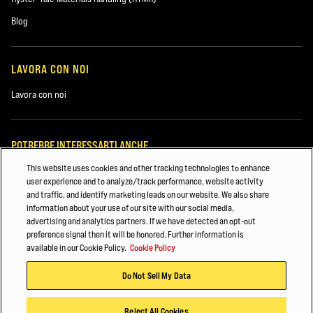
Usato
Blog
Noleggio
LAVORA CON NOI
Lavora con noi
POTREBBE INTERESSARTI ANCHE
This website uses cookies and other tracking technologies to enhance
Attrezzature per porti, terminal e intermodali
user experience and to analyze/track performance, website activity
and traffic, and identify marketing leads on our website. We also share
Logistica
information about your use of our site with our social media,
Commenti
advertising and analytics partners. If we have detected an opt-out
Ricambi per carrelli elevatori
preference signal then it will be honored. Further information is
available in our Cookie Policy.
Cookie Policy
© 2026 Hyster-Yale Materials Handling, Inc., tutti i diritti riservati.
Do Not Sell My Data
Politica sulla privacy
Termini di utilizzo
Politica dei cookie
Hyster e i suoi concessionari desidererebbero contattarti in merito ai
Reject All Cookies