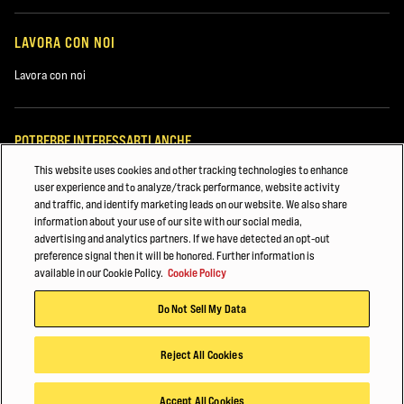
LAVORA CON NOI
Il transpallet commissionatore Hyster è ora ordinabile presso la rete
Lavora con noi
globale di concessionari Hyster di zona.
POTREBBE INTERESSARTI ANCHE
Per maggiori informazioni, visitate il sito
www.hyster.com.
This website uses cookies and other tracking technologies to enhance
Attrezzature per porti, terminal e intermodali
user experience and to analyze/track performance, website activity
and traffic, and identify marketing leads on our website. We also share
Logistica
information about your use of our site with our social media,
advertising and analytics partners. If we have detected an opt-out
Ricambi per carrelli elevatori
preference signal then it will be honored. Further information is
available in our Cookie Policy.
Cookie Policy
© 2026 Hyster-Yale Materials Handling, Inc., tutti i diritti riservati.
Do Not Sell My Data
Politica sulla privacy
Termini di utilizzo
Politica dei cookie
Reject All Cookies
Accept All Cookies