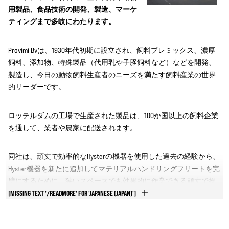
用製品、食品技術の開発、製造、マーケ
ティングまで多岐にわたります。
Provimi Bvは、1930年代初期に設立され、飼料プレミックス、濃厚
飼料、添加物、特殊製品（代用乳や子豚飼料など）などを開発、
製造し、今日の動物飼料生産者のニーズを満たす飼料産業の世界
的リーダーです。
ロッテルダムの工場で生産された製品は、100か国以上の飼料企業
を通して、業者や農家に配送されます。
同社は、頑丈で効率的なHysterの機器を使用した過去の経験から、
Hyster機器を新たに追加してマテリアルハンドリングフリートを完
璧にするために、狭いスペースでも効果的に作業できる頑丈で操
作性に優れたトラックを必要としていました。
[MISSING TEXT '/READMORE' FOR 'JAPANESE (JAPAN)']