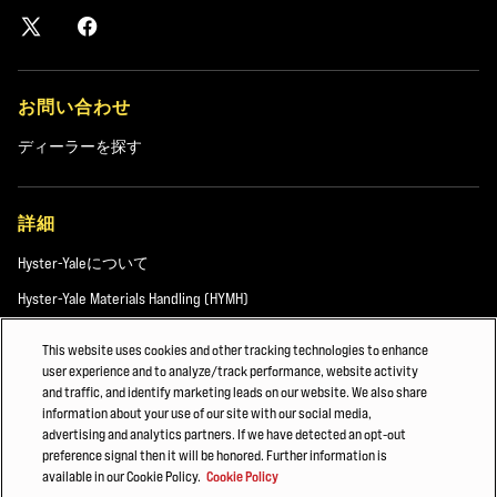
お問い合わせ
ディーラーを探す
詳細
Hyster-Yaleについて
Hyster-Yale Materials Handling (HYMH)
This website uses cookies and other tracking technologies to enhance
user experience and to analyze/track performance, website activity
採用情報
and traffic, and identify marketing leads on our website. We also share
information about your use of our site with our social media,
採用情報
advertising and analytics partners. If we have detected an opt-out
preference signal then it will be honored. Further information is
available in our Cookie Policy.
Cookie Policy
©2026 Hyster-Yale Materials Handling, Inc. all rights reserved.