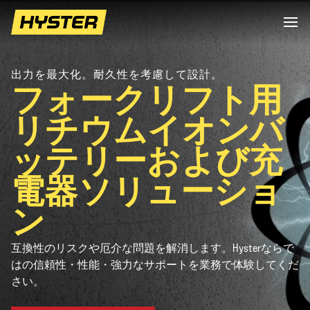
出力を最大化。耐久性を考慮して設計。
フォークリフト用
リチウムイオンバ
ッテリーおよび充
電器ソリューショ
ン
互換性のリスクや厄介な問題を解消します。Hysterならで
はの信頼性・性能・強力なサポートを業務で体験してくだ
さい。