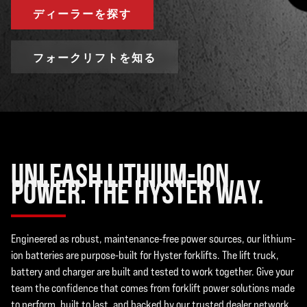
ディーラーを探す
フォークリフトを知る
UNLEASH LITHIUM-ION
POWER. THE HYSTER WAY.
Engineered as robust, maintenance-free power sources, our lithium-
ion batteries are purpose-built for Hyster forklifts. The lift truck,
battery and charger are built and tested to work together. Give your
team the confidence that comes from forklift power solutions made
to perform, built to last, and backed by our trusted dealer network.