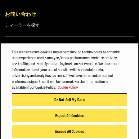
お問い合わせ
ディーラーを探す
詳細
This website uses cookies and other tracking technologies to enhance
user experience and to analyze/track performance, website activity
Hyster-Yaleについて
and traffic, and identify marketing leads on our website. We also share
Hyster-Yale Materials Handling (HYMH)
information about your use of our site with our social media,
advertising and analytics partners. If we have detected an opt-out
preference signal then it will be honored. Further information is
available in our Cookie Policy.
Cookie Policy
採用情報
Do Not Sell My Data
採用情報
Reject All Cookies
関連情報
Accept All Cookies
2020年1月