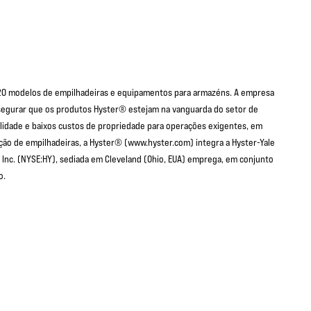
 120 modelos de empilhadeiras e equipamentos para armazéns. A empresa
segurar que os produtos Hyster® estejam na vanguarda do setor de
lidade e baixos custos de propriedade para operações exigentes, em
ção de empilhadeiras, a Hyster® (www.hyster.com) integra a Hyster-Yale
g, Inc. (NYSE:HY), sediada em Cleveland (Ohio, EUA) emprega, em conjunto
o.