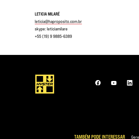
LETICIA MILARÉ
leticia@haproposito.com.br
skype: leticiamilare
+55 (19) 9 9885-6389
TAMBÉM PODE INTERESSAR
Gere