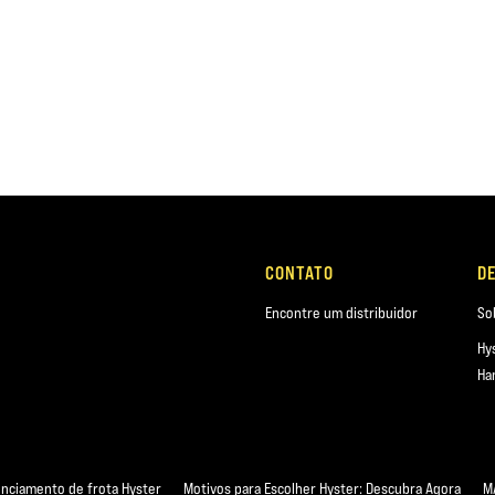
CONTATO
D
Encontre um distribuidor
So
Hy
Ha
nciamento de frota Hyster
Motivos para Escolher Hyster: Descubra Agora
M