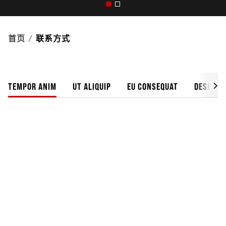
首页
联系方式
TEMPOR ANIM
UT ALIQUIP
EU CONSEQUAT
DESERUN