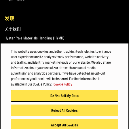
发现
关于我们
Hyster-Yale Materials Handling (HYMH)
This website uses cookies and other tracking technologies to enhance
user experience and to analyze/track performance, website activity
职业发展
and traffic, and identify marketing leads on our website. We also share
information about your use of our site with our social media,
职业发展
advertising and analytics partners. If we have detected an opt-out
preference signal then it will be honored. Further information is
available in our Cookie Policy.
Cookie Policy
© 2026 Hyster-Yale Materials Handling, Inc.，保留所有权利。
Do Not Sell My Data
隐私政策
应用条款
Cookie政策
Reject All Cookies
Accept All Cookies