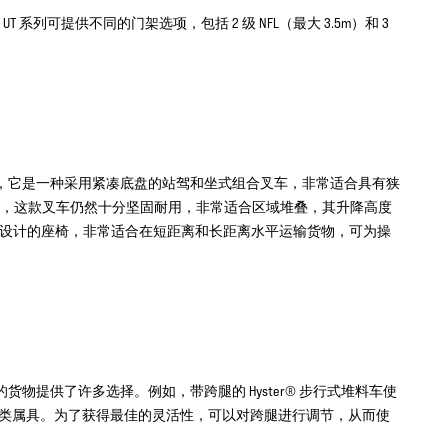
列可提供不同的门架选项，包括 2 级 NFL（最大 3.5m）和 3
欢迎，它是一种采用紧凑底盘的站驾和坐式组合叉车，非常适合具有狭
，这款叉车仍然十分坚固耐用，非常适合区域堆叠，其升降高度
学专利设计的座椅，非常适合在短距离和长距离水平运输货物，可为操
的货物提供了许多选择。例如，带跨腿的 Hyster® 步行式堆料车使
I 类属具。为了获得最佳的灵活性，可以对跨腿进行调节，从而使