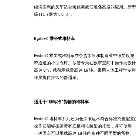
经济实惠的叉车适合短距离或低堆叠高度的应用。新型 UT 系
级 FFL（最大 5.6m）。
Hyster® 乘坐式堆料车
Hyster® 乘坐式堆料车在杂货零售和制造业中很受
窄通道的小型仓库。尽管专为在狭窄空间中操作而设计
高达 6m，载荷承载量高达 1.6 吨。采用人体工程
作员提供持续的舒适感。
适用于“非标准”货物的堆料车
Hyster® 堆料车系列还为仓库搬运不符合标准托盘配置
操作员能够搬运带有底板和堆装架的托盘，并可使用 I
一辆叉车可以承载高达 1.6 吨的多种不同类型的货物。