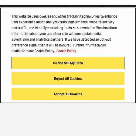
This website uses cookies and other tracking technologies to enhance
user experience and to analyze/track performance, website activity
and traffic, and identify marketing leads on our website. We also share
information about your use of our site with our social media,
advertising and analytics partners. If we have detected an opt-out
preference signal then it will be honored. Further information is
available in our Cookie Policy.
Cookie Policy
Do Not Sell My Data
与行业专家会面
Reject All Cookies
Accept All Cookies
需要帮助寻找正确的解决方案吗？让我们的行业专家为您提
供帮助。
行业解决方案
联系我们
产品选择器