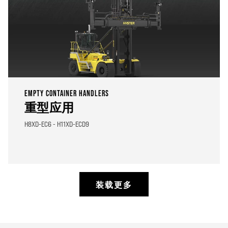
EMPTY CONTAINER HANDLERS
重型应用
H8XD-EC6 - H11XD-ECD9
装载更多