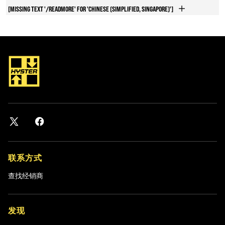
[MISSING TEXT '/READMORE' FOR 'CHINESE (SIMPLIFIED, SINGAPORE)']
联系方式
查找经销商
发现