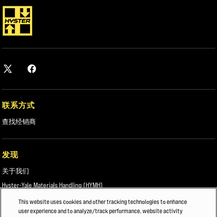
下载白皮书
联系方式
查找经销商
发现
关于我们
Hyster-Yale Materials Handling (HYMH)
This website uses cookies and other tracking technologies to enhance
user experience and to analyze/track performance, website activity