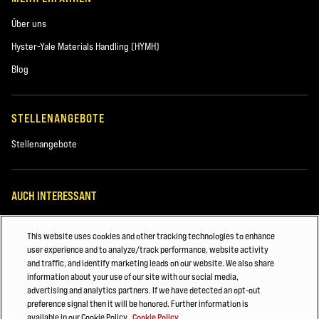
Über uns
Hyster-Yale Materials Handling (HYMH)
Blog
STELLENANGEBOTE
Stellenangebote
AUCH INTERESSANT
HYSTER A-SERIE: STAPLER PASSEND ZU IHREM...
This website uses cookies and other tracking technologies to enhance
user experience and to analyze/track performance, website activity
Verbrennungsmotor, Luftreifen
and traffic, and identify marketing leads on our website. We also share
information about your use of our site with our social media,
Stapler mit Verbrennungsmotor und Luftreifen
advertising and analytics partners. If we have detected an opt-out
preference signal then it will be honored. Further information is
©2026 Hyster-Yale Materials Handling, Inc. Alle Rechte vorbehalten.
available in our Cookie Policy.
Cookie Policy