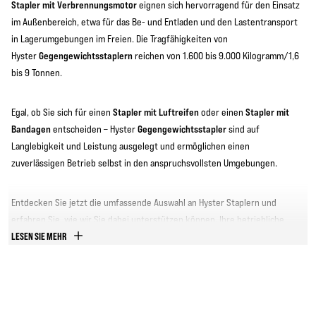
Stapler mit Verbrennungsmotor
eignen sich hervorragend für den Einsatz
im Außenbereich, etwa für das Be- und Entladen und den Lastentransport
in Lagerumgebungen im Freien. Die Tragfähigkeiten von
Gegengewichtsstaplern
Hyster
reichen von 1.600 bis 9.000 Kilogramm/1,6
bis 9 Tonnen.
Stapler mit Luftreifen
Stapler mit
Egal, ob Sie sich für einen
oder einen
Bandagen
Gegengewichtsstapler
entscheiden – Hyster
sind auf
Langlebigkeit und Leistung ausgelegt und ermöglichen einen
zuverlässigen Betrieb selbst in den anspruchsvollsten Umgebungen.
Entdecken Sie jetzt die umfassende Auswahl an Hyster Staplern und
erfahren Sie, wie wir Sie dabei unterstützen können, Ihre betriebliche
Produktivität zu steigern und die Gesamtbetriebskosten in industriellen
LESEN SIE MEHR
Anwendungen zu verwalten.