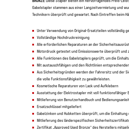
BRONZE:
Diese Stapler bieten ein hervorragendes Preis-Leist
Gabelstapler stammen aus einer Langzeitvermietung und wur
Technikern überprüft und gewartet. Nach Eintreffen beim Hän
Unter Verwendung von Original-Ersatzteilen vollständig 
Vollständige Hochdruckreinigung
Alle erforderlichen Reparaturen an der Sicherheitsausr
Motordruck getestet und Emissionswerte überprüft und ze
Alle Funktionen des Gabelstaplers geprüft, um die Einhal
Mit austauschfähigen und den Richtlinien entsprechenden
Aus Sicherheitsgründen werden der Fahrersitz und der Si
die volle Funktionsfähigkeit zu gewährleisten.
Kosmetische Reparaturen von Lack und Aufklebern
Ausstattung der Elektrostapler mit voll funktionsfähiger 
Mitlieferung von Benutzerhandbuch und Bedienungsanlei
Ersatzschlüssel mitgeliefert
Gabelzinken und Hubketten überprüft, um die Einhaltung d
Mitlieferung des länderspezifischen Sicherheitszertifikat
Zertifikat „Approved Used Bronze“ des Herstellers mitgeli