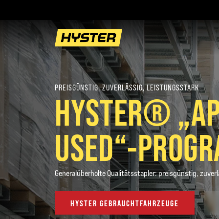
PREISGÜNSTIG, ZUVERLÄSSIG, LEISTUNGSSTARK
HYSTER® „A
USED“-PROG
Generalüberholte Qualitätsstapler: preisgünstig, zuver
HYSTER GEBRAUCHTFAHRZEUGE