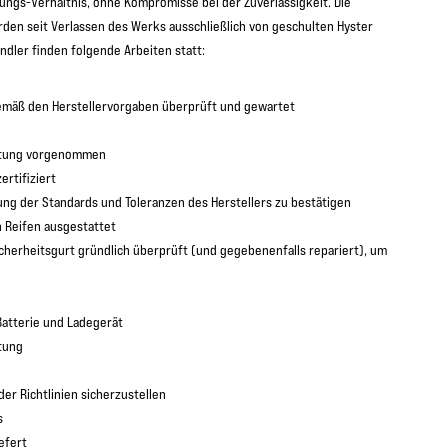
ungs-Verhältnis, ohne Kompromisse bei der Zuverlässigkeit. Die
den seit Verlassen des Werks ausschließlich von geschulten Hyster
dler finden folgende Arbeiten statt:
gemäß den Herstellervorgaben überprüft und gewartet
üstung vorgenommen
rtifiziert
tung der Standards und Toleranzen des Herstellers zu bestätigen
 Reifen ausgestattet
cherheitsgurt gründlich überprüft (und gegebenenfalls repariert), um
Batterie und Ladegerät
tung
er Richtlinien sicherzustellen
s
efert