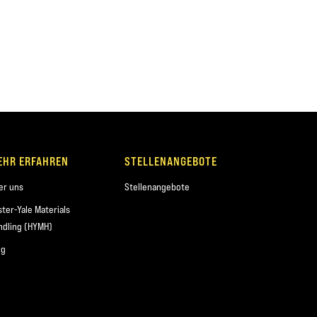
EHR ERFAHREN
STELLENANGEBOTE
er uns
Stellenangebote
ster-Yale Materials
ndling (HYMH)
og