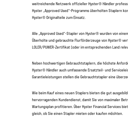
weitreichende Netzwerk offizieller Hyster® Händler profess
Hyster „Approved Used“-Programms überholten Staplern kom
Hyster® Originalteile zum Einsatz.
Alle „Approved Used“-Stapler von Hyster® wurden von einem
Überholte und gebrauchte Flurförderzeuge von Hyster® ver
LOLER/PUWER-Zertifikat (oder im entsprechenden Land relev
Neben hochwertigen Gebrauchtstaplern, die höchste Anforder
Hyster® Händler auch umfassende Ersatzteil- und Servicele
Garantieleistungen stellen die Gebrauchtstapler eine überz
Wie beim Kauf eines neuen Staplers bieten die gut ausgebi
hervorragenden Kundendienst, damit Sie von maximaler Bet
Wartungsplan profitieren. Über Hyster Financial Services b
gleich, ob Sie einen Stapler mieten oder kaufen möchten.