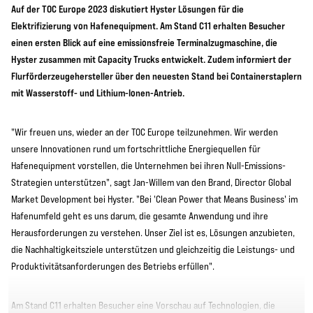
Auf der TOC Europe 2023 diskutiert Hyster Lösungen für die
Elektrifizierung von Hafenequipment. Am Stand C11 erhalten Besucher
einen ersten Blick auf eine emissionsfreie Terminalzugmaschine, die
Hyster zusammen mit Capacity Trucks entwickelt. Zudem informiert der
Flurförderzeugehersteller über den neuesten Stand bei Containerstaplern
mit Wasserstoff- und Lithium-Ionen-Antrieb.
"Wir freuen uns, wieder an der TOC Europe teilzunehmen. Wir werden
unsere Innovationen rund um fortschrittliche Energiequellen für
Hafenequipment vorstellen, die Unternehmen bei ihren Null-Emissions-
Strategien unterstützen", sagt Jan-Willem van den Brand, Director Global
Market Development bei Hyster. "Bei 'Clean Power that Means Business' im
Hafenumfeld geht es uns darum, die gesamte Anwendung und ihre
Herausforderungen zu verstehen. Unser Ziel ist es, Lösungen anzubieten,
die Nachhaltigkeitsziele unterstützen und gleichzeitig die Leistungs- und
Produktivitätsanforderungen des Betriebs erfüllen".
Am Stand C11 erhalten Besucher eine Vorschau auf Technologien, die