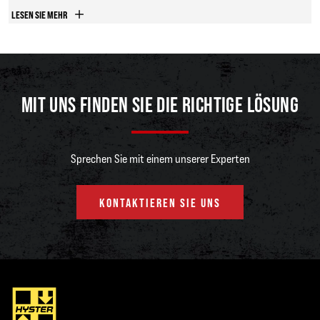
Hyster zusammen mit Zugmaschinenhersteller Capacity für ihre erste
LESEN SIE MEHR
emissionsfreie Terminalzugmaschine mit Einsatz in Europa entwickelt. Sie
wird an die Hamburger Hafen und Logistik AG (HHLA) geliefert. Der Antrieb
mit Nuvera Wasserstoff-Brennstoffzellen wird mit Wasserstoff betrieben,
der vor Ort im HHLA Hamburg Green Hydrogen Hub erzeugt wird.
MIT UNS FINDEN SIE DIE RICHTIGE LÖSUNG
Diese emissionsfreie Lösung ist die jüngste in einer Reihe von
Entwicklungen. Hyster nimmt damit eine Vorreiterrolle bei der
Elektrifizierung leistungsstärkerer Hafenausrüstung ein, die bisher
Sprechen Sie mit einem unserer Experten
traditionell von Verbrennungsmotoren angetrieben wird. Im Hafen von Los
Angeles testet Hyster gerade den ersten Containerhandler mit
KONTAKTIEREN SIE UNS
Wasserstoff-Brennstoffzellen-Technologie in der Praxis. Dieses Projekt ist
als Finalist für die World Hydrogen Awards 2023 ausgezeichnet.
Darüber hinaus entwickelt Hyster einen mit Wasserstoff-Brennstoffzellen
betriebenen Leercontainer-Stapler für die HHLA in Hamburg und kündigte
bereits einen Pilotversuch mit einem brennstoffzellenbetriebenen
ReachStacker im Hafen von Valencia im Rahmen des europäischen