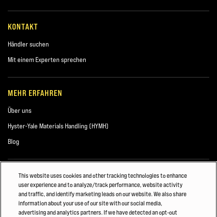
KONTAKT
Händler suchen
Mit einem Experten sprechen
MEHR ERFAHREN
Über uns
Hyster-Yale Materials Handling (HYMH)
Blog
STELLENANGEBOTE
This website uses cookies and other tracking technologies to enhance
user experience and to analyze/track performance, website activity
Stellenangebote
and traffic, and identify marketing leads on our website. We also share
information about your use of our site with our social media,
advertising and analytics partners. If we have detected an opt-out