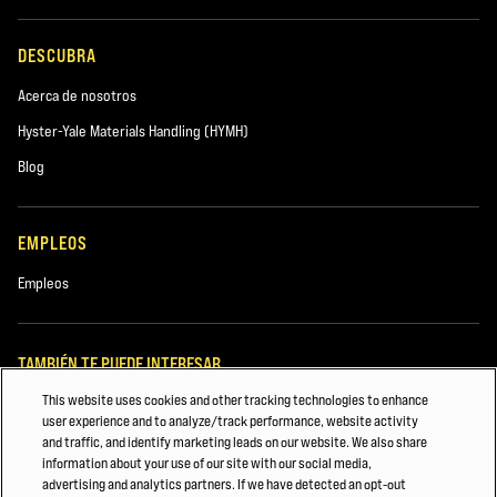
DESCUBRA
Acerca de nosotros
Hyster-Yale Materials Handling (HYMH)
Blog
EMPLEOS
Empleos
TAMBIÉN TE PUEDE INTERESAR
This website uses cookies and other tracking technologies to enhance
ALPHEN AAN DE RIJN, PAÍSES BAJOS
user experience and to analyze/track performance, website activity
and traffic, and identify marketing leads on our website. We also share
REPÚBLICA CHECA
information about your use of our site with our social media,
advertising and analytics partners. If we have detected an opt-out