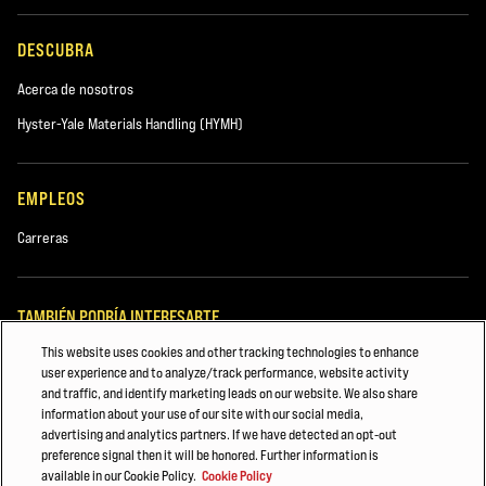
DESCUBRA
Acerca de nosotros
Hyster-Yale Materials Handling (HYMH)
EMPLEOS
Carreras
TAMBIÉN PODRÍA INTERESARTE
This website uses cookies and other tracking technologies to enhance
Carretillas elevadoras eléctricas...
user experience and to analyze/track performance, website activity
and traffic, and identify marketing leads on our website. We also share
Metales
information about your use of our site with our social media,
advertising and analytics partners. If we have detected an opt-out
Fuentes de Energía para Montacargas
preference signal then it will be honored. Further information is
available in our Cookie Policy.
Cookie Policy