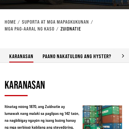
HOME
‎SUPORTA AT MGA MAPAGKUKUNAN
MGA PAG-AARAL NG KASO
ZUIDNATIE
KARANASAN
PAANO NAKATULONG ANG HYSTER?
BUO
KARANASAN
Itinatag noong 1870, ang Zuidnatie ay
lumawak nang malaki sa paglipas ng 142 taon,
na nagbibigay ngayon ng isang buong hanay
ng mga serbisyo kabilang ang stevedoring,