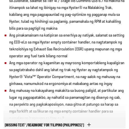
sa Zuidnatie, salamat sa Tier 4i / Stage IIIB Cummins QSB 6.7 na makina na
itinampok sa lahat ng ibinigay na mga Hyster® na Malalaking Trak,
kabilang ang mga pagpapaunlad ng pag-optimize ng pagganap mula sa
Hyster, tulad ng hinihingi sa paglamig, pamamahala ng RPM at kahaliling
bilis para sa pagtigil ng makina
Ang pinakamainam na katipiran sa enerhiya ay natiyak, salamat sa setting
ng ECO-eLo sa mga Hyster empty container handler, na nagtatampok ng
teknolohiya ng Exhaust Gas Recirculation (EGR) upang mapunan ng mga
operator ang fuel tank bilang normal
Ang mga operator ng kagamitan ay mayroong komportableng kapaligiran
sa pagtatrabaho dahil ang lahat ng trak ng Hyster ay nagtatampok ng
Hyster® 'Vista™' Operator Compartment, na nag-aalok ng mahusay na
ginhawa, namumukod na ergonomiya at mababang antas ng ingay
Ang mahusay na kakayahang makakita sa buong paligid, at partikular ang
lugar ng pagpapatakbo, ay naihatid sa pamamagitan ng disenyo ng cab,
na perpekto ang pagkakaposisyon, nasa gitna at patungo sa harap sa
mga forklift at sa likuran ng mga empty container handler para sa
pagsalansan hanggang sa taas na 8
[MISSING TEXT '/READMORE' FOR 'FILIPINO (PHILIPPINES)']
Ang mga pamantayan sa pag-brand ng kompanya ay sinunod sa pag-