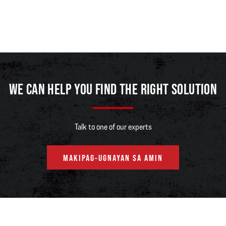
spray ng Hyster sa mga walang laman na container handler ng corporate
green ng Zuidnatie
Ang isang malakas na pangmatagalang relasyon ay nabuo sa pagitan ng
Zuidnatie, Hyster at ang lokal na kasosyo nito sa pamamahagi, salamat sa
produktibo, matibay na trak, na suportado ng isang mahusay na antas ng
pagsiserbisyo
WE CAN HELP YOU FIND THE RIGHT SOLUTION
I-DOWNLOAD ANG PAG-AARAL NG KASO
Talk to one of our experts
MAKIPAG-UGNAYAN SA AMIN