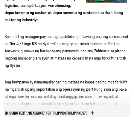
logistics, transportasyon, warehousing,
departamento ng custom at departamento ng container, sa iba't ibang
sektor ng industriya.
Kasunod ng matagumpay na pagpapakilala ng dalawang bagong sumusunod
sa Tier 4i/Stage IIIB na Hyster® na empty container handler sa Port ng
Antwerp, gumawa ng karagdagang pamumuhunan ang Zuidnatie sa pitong
bagong mababang emisyon at mataas na kapasidad na mga forklift na trak
ng Hyster.
Ang kompanya ay nangangailangan ng mataas na kapasidad ng mga forklift
na mga trak upang suportahan ang operasyon ng port kung saan ang bakal
at mga non-ferrous na metal ay tinatanggap, iniimbak, nire-repack at
ipinamamahagi sa pamamagitan ng mga network ng kalsada o riles at mga
empty container handler.
[MISSING TEXT '/READMORE' FOR 'FILIPINO (PHILIPPINES)']