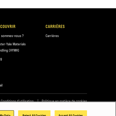
ÉCOUVRIR
CARRIÈRES
i sommes-nous ?
Carrières
ster-Yale Materials
ndling (HYMH)
og
il
Conditions d'utilisation
Politique en matière de cookies
 My Data
Reject All Cookies
Accept All Cookies