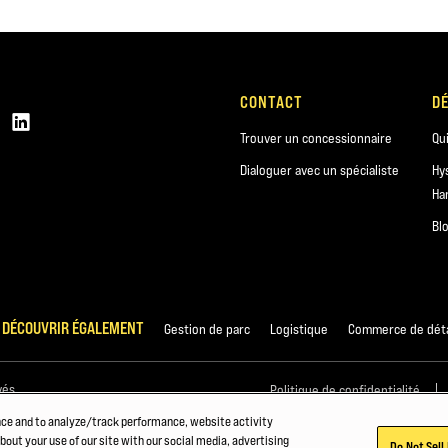
CONTACT
D
Trouver un concessionnaire
Qu
Dialoguer avec un spécialiste
Hy
Ha
Bl
 DÉCOUVRIR ÉGALEMENT
Gestion de parc
Logistique
Commerce de déta
vés.
Politique de confidentialité
nce and to analyze/track performance, website activity
bout your use of our site with our social media, advertising
Do Not Sell