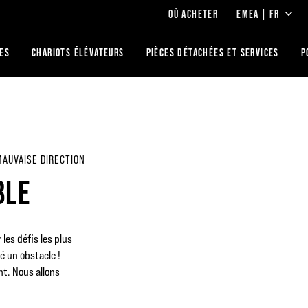
OÙ ACHETER
EMEA | FR
IES
CHARIOTS ÉLÉVATEURS
PIÈCES DÉTACHÉES ET SERVICES
P
MAUVAISE DIRECTION
BLE
les défis les plus
ré un obstacle !
t. Nous allons