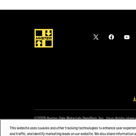
À
©2026 Hyster-Yale Materials Handling, Inc., tous droits réser
This website uses cookies and other tracking technologies to enhance user experie
and traffic, and identify marketing leads on our website. We also share information a