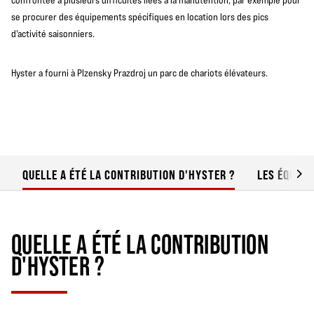
confrontée à plusieurs difficultés liées à la manutention, par exemple pour
se procurer des équipements spécifiques en location lors des pics
d'activité saisonniers.
Hyster a fourni à Plzensky Prazdroj un parc de chariots élévateurs.
QUELLE A ÉTÉ LA CONTRIBUTION D'HYSTER ?
LES ÉQUIP
QUELLE A ÉTÉ LA CONTRIBUTION
D'HYSTER ?