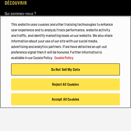
DÉCOUVRIR
Qui sommes-nous ?
Hyster-Yale Materials Handling (HYMH)
This website uses cookies and other tracking technologies to enhance
user experience and to analyze/track performance, website activity
Blog
and traffic, and identify marketing leads on our website. We also share
information about your use of our site with our social media,
advertising and analytics partners. If we have detected an opt-out
CARRIÈRES
preference signal then it will be honored. Further information is
available in our Cookie Policy.
Cookie Policy
Carrières
Do Not Sell My Data
À DÉCOUVRIR ÉGALEMENT
Reject All Cookies
ENTRETENIR VOTRE CHARIOT ÉLÉVATEUR HYSTER®
Accept All Cookies
Bois
Zoom sur les grands comptes