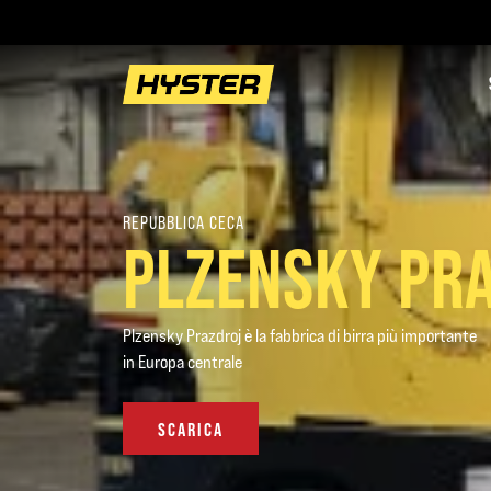
REPUBBLICA CECA
PLZENSKY PR
Plzensky Prazdroj è la fabbrica di birra più importante
in Europa centrale
SCARICA