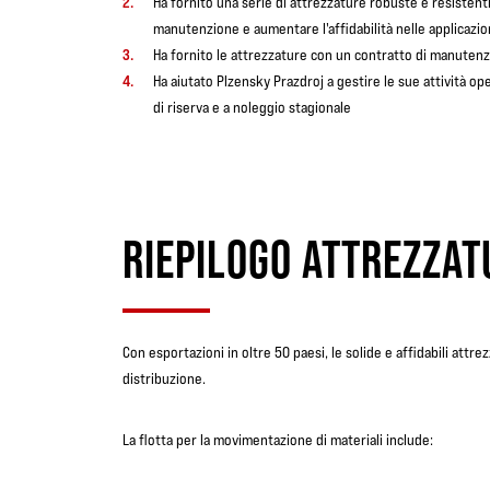
Ha fornito una serie di attrezzature robuste e resistenti 
manutenzione e aumentare l'affidabilità nelle applicazio
Ha fornito le attrezzature con un contratto di manutenz
Ha aiutato Plzensky Prazdroj a gestire le sue attività ope
di riserva e a noleggio stagionale
RIEPILOGO ATTREZZAT
Con esportazioni in oltre 50 paesi, le solide e affidabili att
distribuzione.
La flotta per la movimentazione di materiali include: