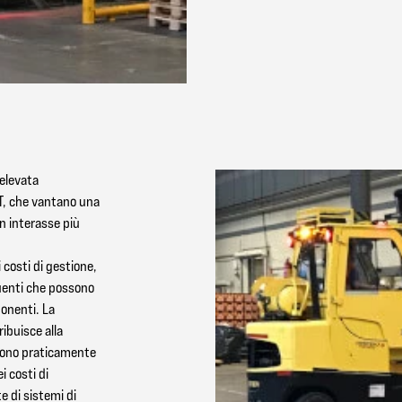
'elevata
FT, che vantano una
n interasse più
i costi di gestione,
quenti che possono
ponenti. La
ibuisce alla
 sono praticamente
i costi di
te di sistemi di