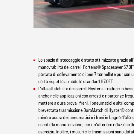
Lo spazio di stoccaggio è stato ottimizzato grazie all
manovrabilità dei carrelli Fortens® Spacesaver S7.0
portata di sollevamento di ben 7 tonnellate pur con u
corto rispetto al modello standard H7.0FT
L'alta affidabilità dei carrelli Hyster si traduce in bass
anche nelle applicazioni con arresti e ripartenze fre
mettere a dura prova i freni, i pneumatici e altri com
brevettata trasmissione DuraMatch di Hyster® contr
minore usura dei pneumatici e i freni in bagno d'olio
esenti da manutenzione, per un'ulteriore riduzione de
esercizio. Inoltre, i motori e le trasmissioni sono dota