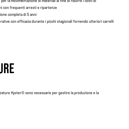
per la movimentazione di materiali al fine di ridurre i costi di
ni con frequenti arresti e ripartenze
ione completa di 5 anni
rative con efficacia durante i picchi stagionali fornendo ulteriori carrelli
URE
rezzature Hyster® sono necessarie per gestire la produzione e la