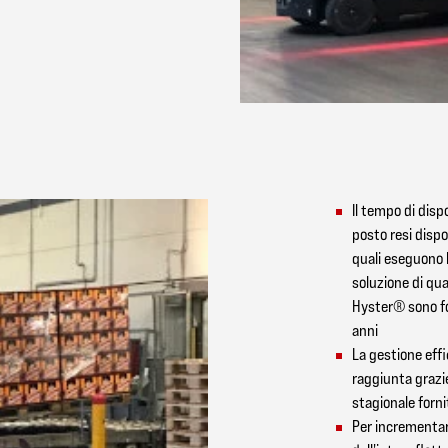
Il tempo di dispo
posto resi dispon
quali eseguono 
soluzione di qu
Hyster® sono fo
anni
La gestione effi
raggiunta grazie 
stagionale forni
Per incrementare