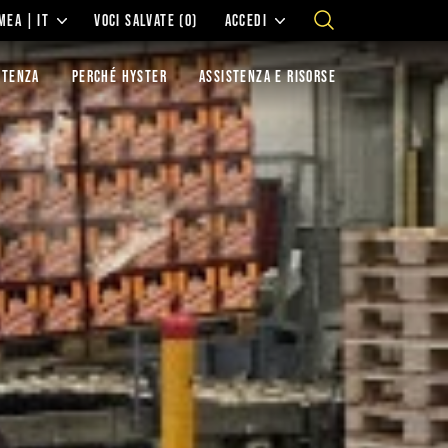
MEA | IT
VOCI SALVATE
(0)
ACCEDI
STENZA
PERCHÉ HYSTER
ASSISTENZA E RISORSE