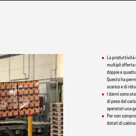
La produttività
multipli offerta 
doppie e quadru
Questo ha permes
scarico e di ridur
I danni sono stat
di peso del caric
operatori una ge
Per non comprome
dotati di cabina