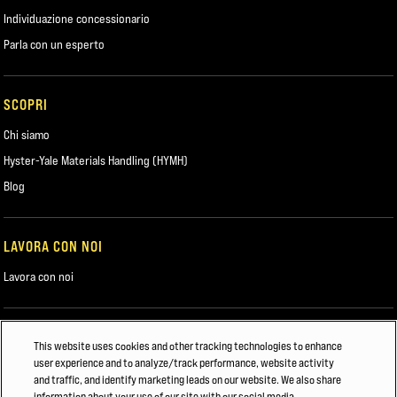
Individuazione concessionario
Parla con un esperto
SCOPRI
Chi siamo
Hyster-Yale Materials Handling (HYMH)
Blog
LAVORA CON NOI
Lavora con noi
POTREBBE INTERESSARTI ANCHE
This website uses cookies and other tracking technologies to enhance
user experience and to analyze/track performance, website activity
Robotica Hyster
and traffic, and identify marketing leads on our website. We also share
information about your use of our site with our social media,