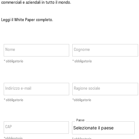
commerciali e aziendali in tutto il mondo.
Leggi il White Paper completo.
Nome
Cognome
* obbligatorio
* obbligatorio
Indirizzo e-mail
Ragione sociale
* obbligatorio
*obbligatorio
Paese
CAP
*obbligatorio
* obbligatorio