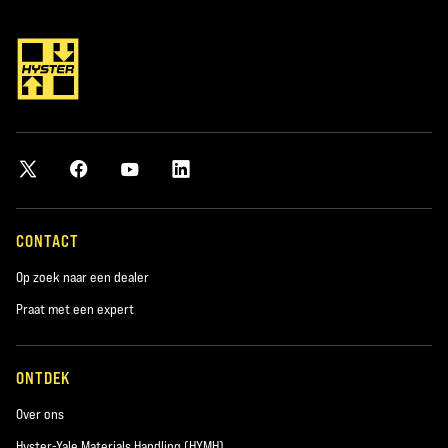
*verplicht
Plaats
*verplicht
Postcode
*verplicht
CONTACT
Op zoek naar een dealer
Product waarin u geïnteresseerd bent
Praat met een expert
*verplicht
ONTDEK
Interessegebied:
Nieuwe machines
Over ons
Hyster-Yale Materials Handling (HYMH)