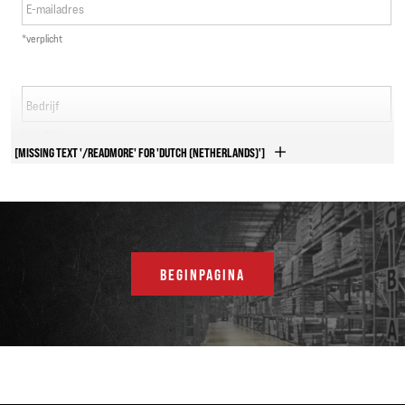
E-mailadres
*verplicht
Bedrijf
*verplicht
[MISSING TEXT '/READMORE' FOR 'DUTCH (NETHERLANDS)']
Telefoonnummer
*verplicht
Land
BEGINPAGINA
*verplicht
Adres