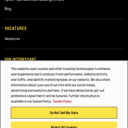
Gebruikte machines
Blog
Verhuur
VACATURES
Vacatures
OOK INTERESSANT
This website uses cookies and other tracking technologies to enhance
Machineparkbeheer
user experience and to analyze/track performance, website activity
and traffic, and identify marketing leads on our website. We also share
Opmerkingen
Heftruckonderdelen
information about your use of our site with our social media,
advertising and analytics partners. If we have detected an opt-out
VEILIGHEID & TRAINING VAN VORKHEFTRUCKS
preference signal then it will be honored. Further information is
available in our Cookie Policy.
Cookie Policy
©2025 Hyster-Yale Materials Handling, Inc., alle rechten voorbehouden.
Do Not Sell My Data
Hyster en onze dealers willen graag contact met u opnemen over onze
Privacybeleid
Gebruiksvoorwaarden
Cookiebeleid
producten en diensten. Als u graag informatie van ons wilt ontvangen,
Reject All Cookies