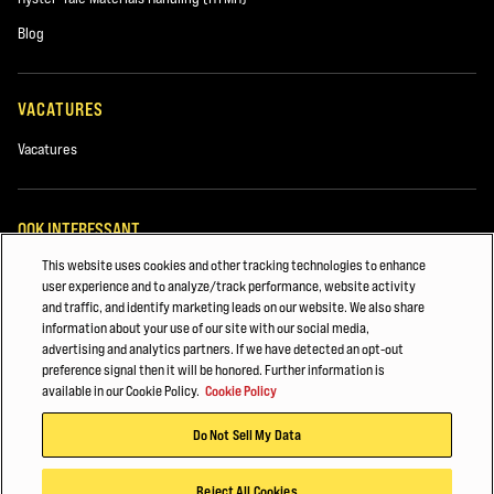
Gebruikte machines
Blog
Verhuur
VACATURES
Vacatures
OOK INTERESSANT
This website uses cookies and other tracking technologies to enhance
Machineparkbeheer
user experience and to analyze/track performance, website activity
and traffic, and identify marketing leads on our website. We also share
Opmerkingen
Heftruckonderdelen
information about your use of our site with our social media,
advertising and analytics partners. If we have detected an opt-out
VEILIGHEID & TRAINING VAN VORKHEFTRUCKS
preference signal then it will be honored. Further information is
available in our Cookie Policy.
Cookie Policy
©2025 Hyster-Yale Materials Handling, Inc., alle rechten voorbehouden.
Do Not Sell My Data
Hyster en onze dealers willen graag contact met u opnemen over onze
Privacybeleid
Gebruiksvoorwaarden
Cookiebeleid
producten en diensten. Als u graag informatie van ons wilt ontvangen,
Reject All Cookies