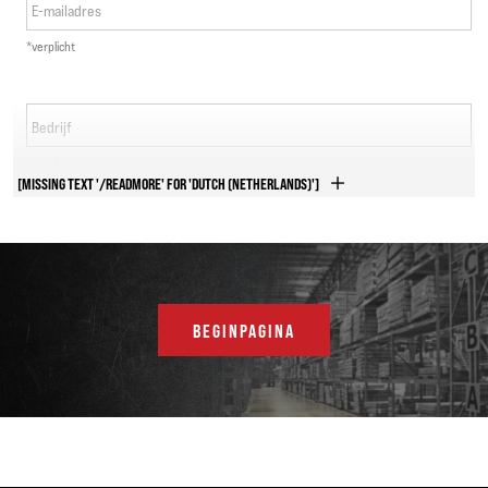
E-mailadres
*verplicht
Bedrijf
*verplicht
[MISSING TEXT '/READMORE' FOR 'DUTCH (NETHERLANDS)']
Telefoonnummer
*verplicht
Land
BEGINPAGINA
*verplicht
Adres