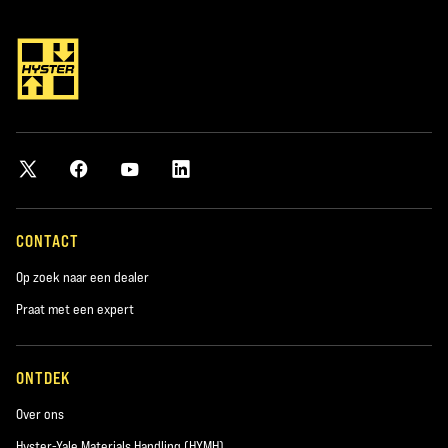
*verplicht
Plaats
*verplicht
Postcode
*verplicht
CONTACT
Op zoek naar een dealer
Product waarin u geïnteresseerd bent
Praat met een expert
*verplicht
ONTDEK
Interessegebied:
Nieuwe machines
Over ons
Hyster-Yale Materials Handling (HYMH)