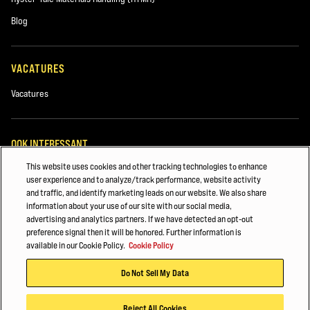
Gebruikte machines
Blog
Verhuur
VACATURES
Vacatures
OOK INTERESSANT
This website uses cookies and other tracking technologies to enhance
Machineparkbeheer
user experience and to analyze/track performance, website activity
and traffic, and identify marketing leads on our website. We also share
Opmerkingen
Heftruckonderdelen
information about your use of our site with our social media,
advertising and analytics partners. If we have detected an opt-out
VEILIGHEID & TRAINING VAN VORKHEFTRUCKS
preference signal then it will be honored. Further information is
available in our Cookie Policy.
Cookie Policy
©2025 Hyster-Yale Materials Handling, Inc., alle rechten voorbehouden.
Do Not Sell My Data
Hyster en onze dealers willen graag contact met u opnemen over onze
Privacybeleid
Gebruiksvoorwaarden
Cookiebeleid
producten en diensten. Als u graag informatie van ons wilt ontvangen,
Reject All Cookies