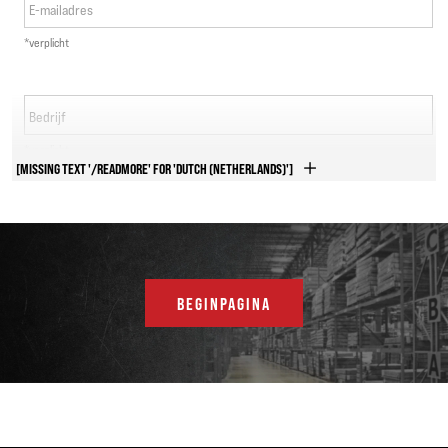
E-mailadres
*verplicht
Bedrijf
*verplicht
[MISSING TEXT '/READMORE' FOR 'DUTCH (NETHERLANDS)']
Telefoonnummer
*verplicht
Land
BEGINPAGINA
*verplicht
Adres