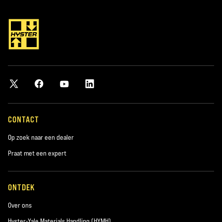
*verplicht
Plaats
*verplicht
Postcode
*verplicht
CONTACT
Op zoek naar een dealer
Product waarin u geïnteresseerd bent
Praat met een expert
*verplicht
ONTDEK
Interessegebied:
Nieuwe machines
Over ons
Hyster-Yale Materials Handling (HYMH)