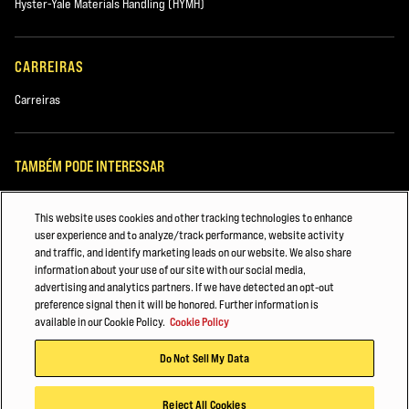
Hyster-Yale Materials Handling (HYMH)
CARREIRAS
Carreiras
TAMBÉM PODE INTERESSAR
Gerenciamento de frota Hyster
This website uses cookies and other tracking technologies to enhance
user experience and to analyze/track performance, website activity
Motivos para Escolher Hyster: Descubra Agora
and traffic, and identify marketing leads on our website. We also share
information about your use of our site with our social media,
MANUTENÇÃO DA EMPILHADEIRA HYSTER®
advertising and analytics partners. If we have detected an opt-out
preference signal then it will be honored. Further information is
© 2026 Hyster-Yale Materials Handling, Inc., todos os direitos reservados.
available in our Cookie Policy.
Cookie Policy
Do Not Sell My Data
Política de privacidade
Termos de utilização
Código de Conduta Para Parceiros Comerciais
Política de Cookies
Reject All Cookies