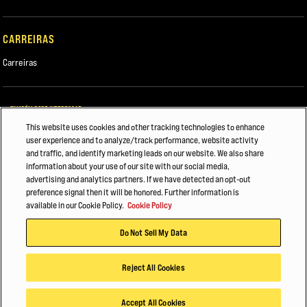
CARREIRAS
Carreiras
TAMBÉM PODE INTERESSAR
This website uses cookies and other tracking technologies to enhance
Hyster Robotics
user experience and to analyze/track performance, website activity
and traffic, and identify marketing leads on our website. We also share
EMPILHADEIRAS COM OPERAÇÕES EM DIFERENTES ALTURAS
information about your use of our site with our social media,
advertising and analytics partners. If we have detected an opt-out
De volta ao trabalho: SEGURANÇA DE...
preference signal then it will be honored. Further information is
available in our Cookie Policy.
Cookie Policy
© 2026 Hyster-Yale Materials Handling, Inc., todos os direitos reservados.
Do Not Sell My Data
Política de privacidade
Termos de utilização
Código de Conduta Para Parceiros Comerciais
Política de Cookies
Reject All Cookies
Accept All Cookies