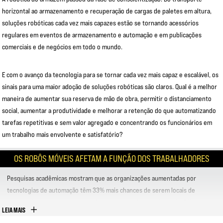
horizontal ao armazenamento e recuperação de cargas de paletes em altura,
soluções robóticas cada vez mais capazes estão se tornando acessórios
regulares em eventos de armazenamento e automação e em publicações
comerciais e de negócios em todo o mundo.
E com o avanço da tecnologia para se tornar cada vez mais capaz e escalável, os
sinais para uma maior adoção de soluções robóticas são claros. Qual é a melhor
maneira de aumentar sua reserva de mão de obra, permitir o distanciamento
social, aumentar a produtividade e melhorar a retenção do que automatizando
tarefas repetitivas e sem valor agregado e concentrando os funcionários em
um trabalho mais envolvente e satisfatório?
OS ROBÔS MÓVEIS AFETAM A FUNÇÃO DOS TRABALHADORES
Pesquisas acadêmicas mostram que as organizações aumentadas por
tecnologias de automação têm 33% mais chances de serem locais de
trabalho “amigos do ser humano", nos quais os funcionários são 31% mais
LEIA MAIS
produtivos.