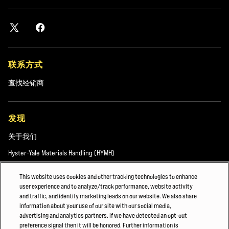
仓库的理想叉车。
得益于驱动和抬升机构中采用的三相电动机技术，该叉车特别适合
需要长时间当班的苛刻应用。易于检修的组件和车载诊断功能也有
联系方式
助于减少停机时间。
查找经销商
送入生产线
发现
关于我们
Hyster-Yale Materials Handling (HYMH)
在金属产品制造应用中，可以选择 Hyster® 解决方案从仓库存货中
收集卷材并将其运送到生产线。
This website uses cookies and other tracking technologies to enhance
user experience and to analyze/track performance, website activity
职业发展
and traffic, and identify marketing leads on our website. We also share
information about your use of our site with our social media,
职业发展
某些应用可能会选择前移式叉车，例如 Hyster® R2.5，它具有符合人
advertising and analytics partners. If we have detected an opt-out
体工学的驾驶室，可通过触摸屏和操纵杆以及可调节的转向柱进行
preference signal then it will be honored. Further information is