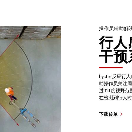
操作员辅助解
行人
干预
Hyster 反
助操作员关注周
过 110 度视野
在检测到行人时
下载传单