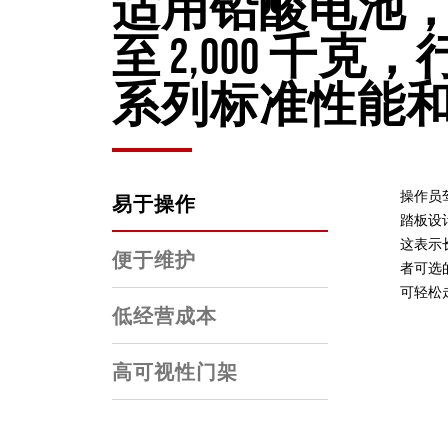
适用铅酸电池，提
至 2,000 千
系列标准性能
操作员
易于操作
踏板设
这表示
便于维护
者可选
可轻松
低经营成本
高可视性门架