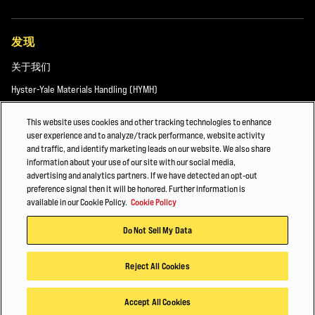
发现
关于我们
Hyster-Yale Materials Handling (HYMH)
This website uses cookies and other tracking technologies to enhance
user experience and to analyze/track performance, website activity
职业发展
and traffic, and identify marketing leads on our website. We also share
information about your use of our site with our social media,
职业发展
advertising and analytics partners. If we have detected an opt-out
preference signal then it will be honored. Further information is
available in our Cookie Policy.
Cookie Policy
© 2026 Hyster-Yale Materials Handling, Inc. 保留所有权利。
Do Not Sell My Data
隐私政策
使用条款
Cookie 政策
Reject All Cookies
Accept All Cookies