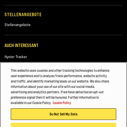
STELLENANGEBOTE
Stellenangebote
AUCH INTERESSANT
Hyster Tracker
Hyster Power Match
This website uses cookies and other tracking technologies to enhance
user experience and to analyze/track performance, website activity
Branchen
and traffic, and identify marketing leads on our website. We also share
information about your use of our site with our social media,
©2026 Hyster-Yale Materials Handling, Inc. Alle Rechte vorbehalten.
advertising and analytics partners. If we have detected an opt-out
preference signal then it will be honored. Further information is
available in our Cookie Policy.
Cookie Policy
Datenschutzerklärung
Nutzungsbedingungen
Richtlinien zur Verwendung von Cookies
Do Not Sell My Data