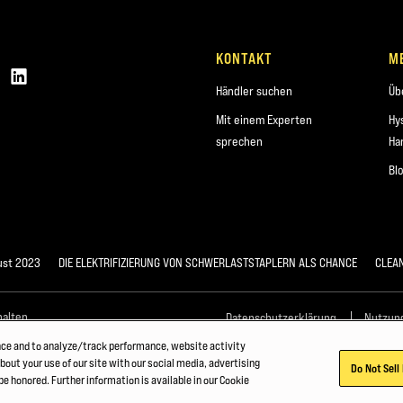
KONTAKT
M
Händler suchen
Üb
Mit einem Experten
Hy
sprechen
Ha
Bl
st 2023
DIE ELEKTRIFIZIERUNG VON SCHWERLASTSTAPLERN ALS CHANCE
CLEA
halten.
Datenschutzerklärung
Nutzun
nce and to analyze/track performance, website activity
bout your use of our site with our social media, advertising
Do Not Sell
be honored. Further information is available in our Cookie