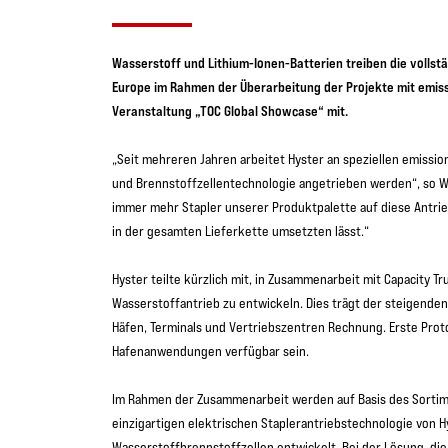
Wasserstoff und Lithium-Ionen-Batterien treiben die vollstän
Europe im Rahmen der Überarbeitung der Projekte mit emiss
Veranstaltung „TOC Global Showcase“ mit.
„Seit mehreren Jahren arbeitet Hyster an speziellen emissio
und Brennstoffzellentechnologie angetrieben werden“, so Wi
immer mehr Stapler unserer Produktpalette auf diese Antri
in der gesamten Lieferkette umsetzten lässt.“
Hyster teilte kürzlich mit, in Zusammenarbeit mit Capacity T
Wasserstoffantrieb zu entwickeln. Dies trägt der steigend
Häfen, Terminals und Vertriebszentren Rechnung. Erste Prot
Hafenanwendungen verfügbar sein.
Im Rahmen der Zusammenarbeit werden auf Basis des Sortime
einzigartigen elektrischen Staplerantriebstechnologie von 
Wasserstoffbrennstoffzellen entwickelt. Bei der Lösung, di