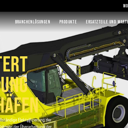
WO
BRANCHENLÖSUNGEN
PRODUKTE
ERSATZTEILE UND WART
TERT
RUNG
HÄFEN
lständige Elektrifizierung der
m Rahmen der Überarbeitung der