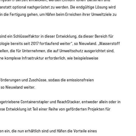
 anstatt optional nachgerüstet zu werden. Die endgültige Lösung wird
 in die Fertigung gehen, um Häfen beim Erreichen ihrer Umweltziele zu
nd ein Schlüsselfaktor in dieser Entwicklung, da dieser Bereich für
logie bereits seit 2017 fortlaufend weiter“, so Nieuwland. „Wasserstoff
tellen, die für Unternehmen, die auf Umweltschutz ausgerichtet sind,
ine komplexe Infrastruktur erforderlich, wie beispielsweise
 Förderungen und Zuschüsse, sodass die emissionsfreien
 so Nieuwland weiter.
ngetriebene Containerstapler und ReachStacker, entweder allein oder in
e Entwicklung ist Teil einer Reihe von geförderten Projekten für
n ein, die nun erhältlich sind und Häfen die Vorteile eines