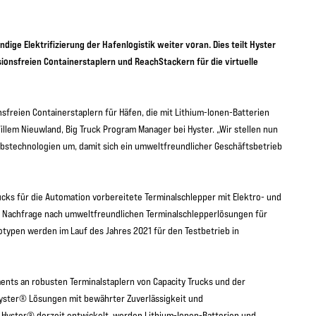
dige Elektrifizierung der Hafenlogistik weiter voran. Dies teilt Hyster
ionsfreien Containerstaplern und ReachStackern für die virtuelle
nsfreien Containerstaplern für Häfen, die mit Lithium-Ionen-Batterien
llem Nieuwland, Big Truck Program Manager bei Hyster. „Wir stellen nun
ebstechnologien um, damit sich ein umweltfreundlicher Geschäftsbetrieb
rucks für die Automation vorbereitete Terminalschlepper mit Elektro- und
en Nachfrage nach umweltfreundlichen Terminalschlepperlösungen für
otypen werden im Lauf des Jahres 2021 für den Testbetrieb in
nts an robusten Terminalstaplern von Capacity Trucks und der
Hyster® Lösungen mit bewährter Zuverlässigkeit und
e Hyster® derzeit entwickelt, werden Lithium-Ionen-Batterien und