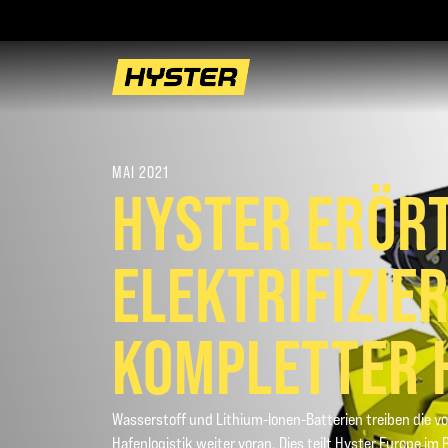
MAI 2021
HYSTER ERÖR
ELEKTRIFIZIE
KOMPLETTER 
Wasserstoff und Lithium-Ionen-Batterien treiben die vol
Hafenlogistik weiter voran. Dies teilt Hyster Europe i