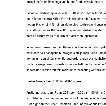
emissionsfreien Handlings und hoher Produktivität bieten.
Die neue Elektrostaplerserie J7.0–9.0XNL von Hyster® mit vol
neun Tonnen bietet Häfen Vorteile wie eine mit Dieselmotor
neuen Stapler sind für einen Mehrschichtbetrieb und anspr
aus Lithium-Ionen-Batterie, Hochspannungsantriebssystem
echte Alternative zu Staplern mit Verbrennungsmotor.
In der Zwischenzeit können Hafenlager von den ultrakompak
effizienter als Handgabelhubwagen sind, jedoch keine komp
genug, um den alltäglichen Herausforderungen standzuhalten
Batterie ausgetauscht werden muss, erhält der Fahrer eine 
sodass der Betrieb mit minimaler Unterbrechung weiterläuft
Hyster Europe beim TOC Global Showcase
Am Donnerstag, den 17. Juni 2021, von 10:00 bis 11:00 Uhr, er
von Häfen und zu den neuesten Entwicklungen bei emission
„Spotlight on the Green Transition“ (Die Energiewende im F