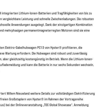
l integrierten Lithium-Ionen-Batterien und Tragfähigkeiten von bis zu
en vergleichbare Leistung und schnelle Zwischenladungen. Die robusten
uchsvolle Anwendungen ausgelegt. Dank der einzigartigen Kombination
 und mehrphasigen permanentmagneterregten Motoren sind sie eine
ten Elektro-Gabelhubwagen PC1.5 von Hyster® profitieren, die
lexe Wartung erfordern. Die Hubwagen sind robust und zuverlässig
, aber gleichzeitig kostengünstig im Betrieb. Wenn die Lithium-Ionen-
Auflademeldung und kann die Batterie in nur sechs Sekunden wechseln,
.
örtert Willem Nieuwland weitere Details zur vollständigen Elektrifizierung
sfreien Großstaplern von Hyster® im Rahmen der Vortragsreihe
okus) bei der Onlineveranstaltung „TOC Global Showcase“. Anmeldung