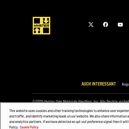
AUCH INTERESSANT
Augu
©2026 Hyster-Yale Materials Handling, Inc. Alle Rechte vorbe
This website uses cookies and other tracking technologies to enhance user experie
and traffic, and identify marketing leads on our website. We also share information a
and analytics partners. If we have detected an opt-out preference signal then it will 
Policy.
Cookie Policy