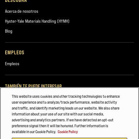
DESCUBRA
Acerca de nosotros
Hyster-Yale Materials Handling (HYMH)
Blog
EMPLEOS
Empleos
TAMBIÉN TE PUEDE INTERESAR
This website uses cookies and other tracking technologies to enhance
Construcción
user experience and to analyze/track performance, website activity
and traffic, and identify marketing leads on our website. We also share
Madera
information about your use of our site with our social media,
advertising and analytics partners. If we have detected an opt-out
La energía para seguir adelante
preference signal then it will be honored. Further information is
available in our Cookie Policy.
Cookie Policy
© 2026 Hyster-Yale Materials Handling, Inc., Todos los derechos reservados.