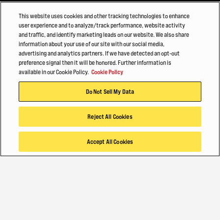
Trouver un concessionnaire
This website uses cookies and other tracking technologies to enhance
user experience and to analyze/track performance, website activity
Dialoguer avec un spécialiste
and traffic, and identify marketing leads on our website. We also share
information about your use of our site with our social media,
advertising and analytics partners. If we have detected an opt-out
DÉCOUVRIR
preference signal then it will be honored. Further information is
available in our Cookie Policy.
Cookie Policy
Qui sommes-nous ?
Do Not Sell My Data
Hyster-Yale Materials Handling (HYMH)
Blog
Reject All Cookies
Accept All Cookies
CARRIÈRES
Carrières
©2026 Hyster-Yale Materials Handling, Inc., tous droits réservés.