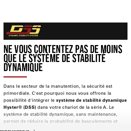
UNE FIABILITÉ AMÉLIORÉE
La communalité des éléments permet un
approvisionnement mondial
au meilleur rapport
NE VOUS CONTENTEZ PAS DE MOINS
qualité-prix
.
QUE LE SYSTÈME DE STABILITÉ
DYNAMIQUE
Dans le secteur de la manutention, la sécurité est
primordiale. C'est pourquoi nous vous offrons la
possibilité d'intégrer le
système de stabilité dynamique
Hyster® (DSS)
dans votre chariot de la série A. Le
système de stabilité dynamique, sans maintenance,
permet de réduire la probabilité de basculements et
veille à ce que les opérateurs aient des pratiques de