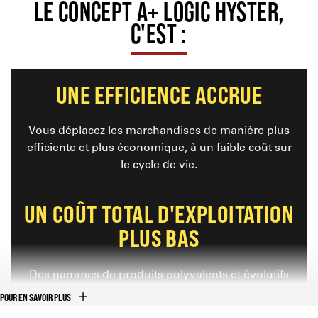
LE CONCEPT A+ LOGIC HYSTER,
C'EST :
UNE EFFICIENCE ACCRUE
Vous déplacez les marchandises de manière plus
efficiente et
plus économique, à un faible coût sur
le cycle de vie
.
UN COÛT TOTAL D'EXPLOITATION
PLUS BAS
Des gammes de produits polyvalents et évolutifs
permettent
de réduire votre coût total
POUR EN SAVOIR PLUS
d'exploitation
.