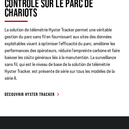
CONTRÔLE SUR LE PARC DE
améliore la stabilité latérale. La conception
innovante de l'essieu directeur assure une
CHARIOTS
meilleure qualité de déplacement sur les surfaces
irrégulières. Ce système est 100 % sans
maintenance et ne comporte ni variateur, ni
La solution de télémétrie Hyster Tracker permet une véritable
capteurs, ni câblage.
gestion du parc sans fil en fournissant aux sites des données
exploitables visant à optimiser l'efficacité du parc, améliorer les
performances des opérateurs, réduire l'empreinte carbone et faire
MAÎTRISE DE LA TRACTION LORS DU LEVAGE À
baisser les coûts généraux liés à la manutention. La surveillance
GRANDE HAUTEUR
sans fil, qui est le niveau de base de la solution de télémétrie
Hyster Tracker, est présente de série sur tous les modèles de la
série A.
MAÎTRISE DE L'INCLINAISON LORS DU LEVAGE À
GRANDE HAUTEUR
DÉCOUVRIR HYSTER TRACKER
MAÎTRISE EN VIRAGE