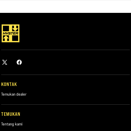
ROBOT BERGERAK MEMENGARUHI PERAN PARA PEKERJA
OPSI DAYA TRADISIONAL
Pembakaran internal
Baterai timah asam Teknologi daya tingkat lanjut
TEKNOLOGI DAYA TINGKAT LANJUT
Timah murni berpelat tipis
Baterai Litium Ion
Sel bahan bakar hidrogen
KONTAK
Temukan dealer
TEMUKAN
Tentang kami
UNDUH LAPORAN RESMI