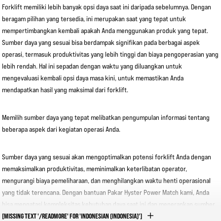
Forklift memiliki lebih banyak opsi daya saat ini daripada sebelumnya. Dengan
beragam pilihan yang tersedia, ini merupakan saat yang tepat untuk
mempertimbangkan kembali apakah Anda menggunakan produk yang tepat.
Sumber daya yang sesuai bisa berdampak signifikan pada berbagai aspek
operasi, termasuk produktivitas yang lebih tinggi dan biaya pengoperasian yang
lebih rendah. Hal ini sepadan dengan waktu yang diluangkan untuk
mengevaluasi kembali opsi daya masa kini, untuk memastikan Anda
mendapatkan hasil yang maksimal dari forklift.
Memilih sumber daya yang tepat melibatkan pengumpulan informasi tentang
beberapa aspek dari kegiatan operasi Anda.
Sumber daya yang sesuai akan mengoptimalkan potensi forklift Anda dengan
memaksimalkan produktivitas, meminimalkan keterlibatan operator,
mengurangi biaya pemeliharaan, dan menghilangkan waktu henti operasional
yang tidak terencana. Dengan bantuan Pakar Hyster Power Match kami, Anda
bisa mengatasi kompleksitas kebutuhan daya saat ini dan menerapkan sumber
daya yang ideal bagi diri Anda.
[MISSING TEXT '/READMORE' FOR 'INDONESIAN (INDONESIA)']