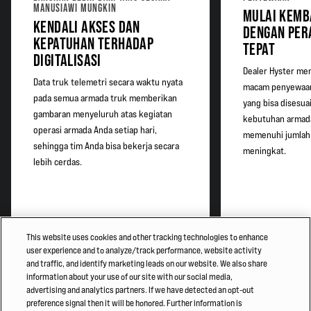
MANUSIAWI MUNGKIN
MULAI KEMBA
KENDALI AKSES DAN
DENGAN PER
KEPATUHAN TERHADAP
TEPAT
DIGITALISASI
Dealer Hyster me
Data truk telemetri secara waktu nyata
macam penyewaan
pada semua armada truk memberikan
yang bisa disesu
gambaran menyeluruh atas kegiatan
kebutuhan armad
operasi armada Anda setiap hari,
memenuhi jumlah
sehingga tim Anda bisa bekerja secara
meningkat.
lebih cerdas.
This website uses cookies and other tracking technologies to enhance
user experience and to analyze/track performance, website activity
and traffic, and identify marketing leads on our website. We also share
information about your use of our site with our social media,
advertising and analytics partners. If we have detected an opt-out
preference signal then it will be honored. Further information is