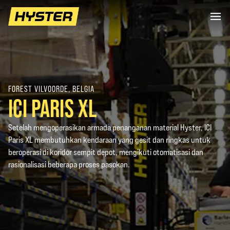
FOREST VILVOORDE, BELGIA
ICI PARIS XL
Setelah mengoperasikan armada penanganan material Hyster, ICI
Paris XL membutuhkan kendaraan yang gesit dan ringkas untuk
beroperasi di koridor sempit depot, mengikuti otomatisasi dan
rasionalisasi beberapa proses pasokan.