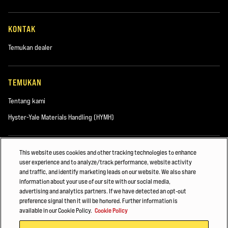
KONTAK
Temukan dealer
TEMUKAN
Tentang kami
Hyster-Yale Materials Handling (HYMH)
KARIER
This website uses cookies and other tracking technologies to enhance
user experience and to analyze/track performance, website activity
Karier
and traffic, and identify marketing leads on our website. We also share
information about your use of our site with our social media,
advertising and analytics partners. If we have detected an opt-out
preference signal then it will be honored. Further information is
© 2026 Hyster-Yale Materials Handling, Inc. semua hak cipta dilindungi
available in our Cookie Policy.
Cookie Policy
undang-undang.